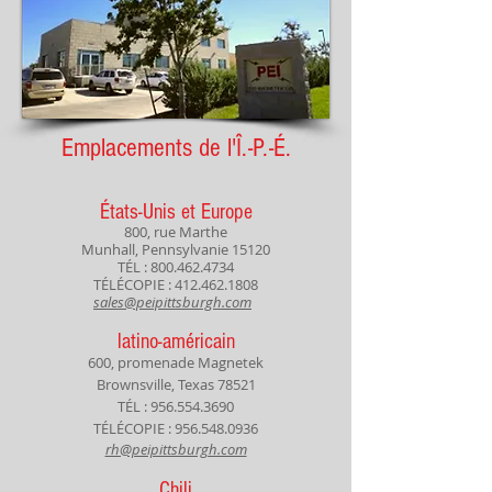
Emplacements de l'Î.-P.-É.
États-Unis et Europe
800, rue Marthe
Munhall, Pennsylvanie 15120
TÉL :
800.462.4734
TÉLÉCOPIE :
412.462.1808
sales@peipittsburgh.com
latino-américain
600, promenade Magnetek
Brownsville, Texas 78521
TÉL :
956.554.3690
TÉLÉCOPIE :
956.548.0936
rh@peipittsburgh.com
Chili