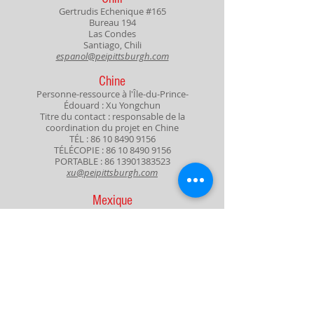
Gertrudis Echenique #165
Bureau 194
Las Condes
Santiago, Chili
espanol@peipittsburgh.com
Chine
Personne-ressource à l'Île-du-Prince-
Édouard : Xu Yongchun
Titre du contact : responsable de la
coordination du projet en Chine
TÉL :
86 10 8490 9156
TÉLÉCOPIE :
86 10 8490 9156
PORTABLE :
86 13901383523
xu@peipittsburgh.com
Mexique
Priv. La Porte 2882-3
Col. Parque Industrial La Puerta
Santa Catarina, NL 66350
espanol@peipittsburgh.com