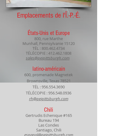
Emplacements de l'Î.-P.-É.
États-Unis et Europe
800, rue Marthe
Munhall, Pennsylvanie 15120
TÉL :
800.462.4734
TÉLÉCOPIE :
412.462.1808
sales@peipittsburgh.com
latino-américain
600, promenade Magnetek
Brownsville, Texas 78521
TÉL :
956.554.3690
TÉLÉCOPIE :
956.548.0936
rh@peipittsburgh.com
Chili
Gertrudis Echenique #165
Bureau 194
Las Condes
Santiago, Chili
espanol@peipittsburgh.com