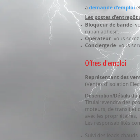
a
demande d'emploi
e
Les postes d'entrepôt
Bloqueur de bande
- v
ruban adhésif.
Opérateur
- vous sere
Conciergerie
- vous se
Offres d'emploi
Représentant des ven
(Ventes d'Isolation Elec
Description/Détails du 
Titulaire
vendra des pro
moteurs, de transit et 
avec les propriétaires, 
Les responsabilités co
Suivi des leads chauds