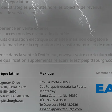
 et négociation
des stratégies pour atteindre les objectifs de revenus
es de service client
périence en vente externe
 succès tous les niveaux de clientèle
its d'isolation électrique souhaitée mais non obligatoire
vec le marché de la réparation de transformateurs et de mot
ence dans la vente à l'extérieur, envoyez votre curriculum vit
e qualification supplémentaire à
carrieres@peipittsburgh.
rique latine
Mexique
Membre as
Priv. La Porte 2882-3
agnetek Drive
Col. Parque Industrial La Puerta
ville, Texas 78521
Monterrey
56.554.3690
Santa Catarina, NL 66350
pieur : 956.548.0936
TÉL : 956.554.3690
ipittsburgh.com
Télécopieur : 956.548.0936
espanol@peipittsburgh.com