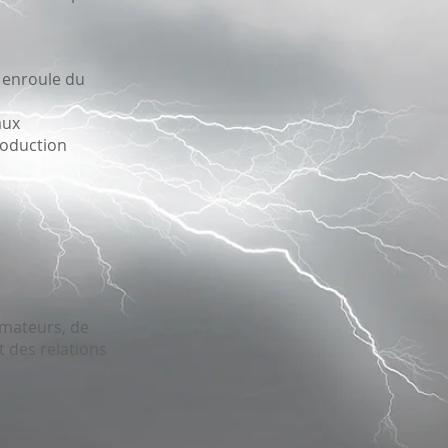
 enroule du
aux
roduction
rmateurs, de
t des relations