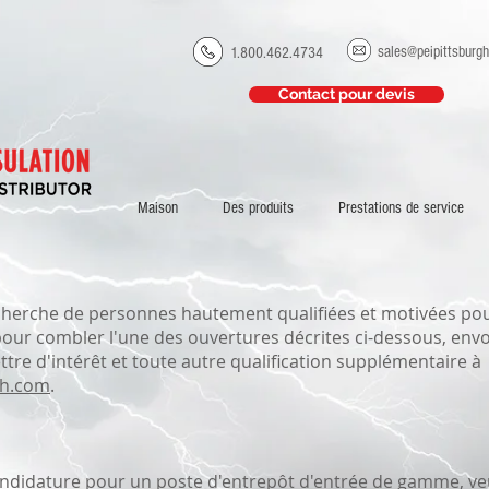
sales@peipittsburg
1.800.462.4734
Contact pour devis
Maison
Des produits
Prestations de service
echerche de personnes hautement qualifiées et motivées pour
 pour combler l'une des ouvertures décrites ci-dessous, envo
ettre d'intérêt et toute autre qualification supplémentaire à
gh.com
.
didature pour un poste d'entrepôt d'entrée de gamme, veu