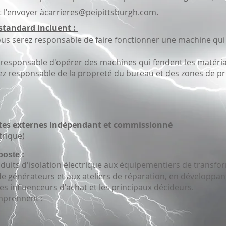
t l'envoyer à
carrieres@peipittsburgh.com.
 standard incluent :
ous serez responsable de faire fonctionner une machine qui
z responsable d'opérer des machines qui fendent les matéri
rez responsable de la propreté du bureau et des zones de p
tes externes indépendant et commissionné
trique)
poste :
duits d'isolation électrique aux équipementiers de transfo
de générateurs et aux ateliers de réparation, en développan
les influenceurs d'achat et les principaux décideurs.
mprennent :