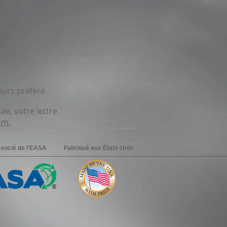
eurs préféré
ae, votre lettre
com
.
socié de l'EASA
Fabriqué aux États-Unis