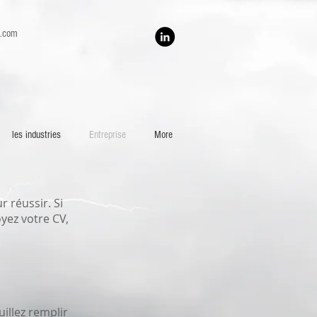
h.com
les industries
Entreprise
More
 réussir. Si
yez votre CV,
illez remplir