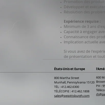
Promotion des produits
Développer et exécuter 
Résolution des problèm
Expérience requise :
Minimum de 3 ans d'ex
Capacité à engager avec
Connaissance des produ
Implication actuelle a
Si vous avez de l'expéri
de présentation et tout
États-Unis et Europe
l'Amé
600 M
800 Martha Street
Browns
Munhall, Pennsylvania 15120
PH : 9
TÉL : 412.462.6300
Téléco
TÉLÉCOPIE : 412.462.1808
rh@pe
sales@peipittsburgh.com