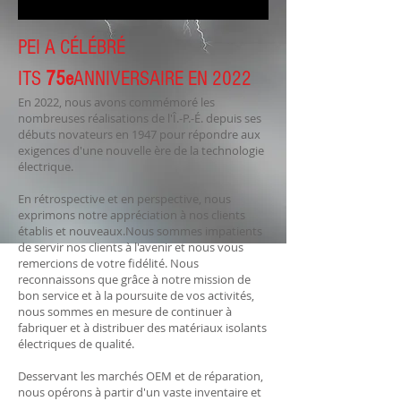
PEI A CÉLÉBRÉ
ITS
75e
ANNIVERSAIRE EN 2022
En 2022, nous avons commémoré les
nombreuses réalisations de l'Î.-P.-É. depuis ses
débuts novateurs
e
n 1947 pour répondre aux
exigences d'une nouvelle ère de la technologie
électrique.
En rétrospective et en perspective, nous
exprimons notre appréciation à nos clients
établis et nouveaux.
Nous sommes impatients
de servir nos clients à l'avenir et nous vous
remercions de votre fidélité. Nous
reconnaissons que grâce à notre mission de
bon service et à la poursuite de vos activités,
nous sommes en mesure de continuer à
fabriquer et à distribuer des matériaux isolants
électriques de qualité.
Desservant les marchés OEM et de réparation,
nous opérons à partir d'un vaste inventaire et