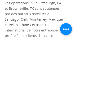
Les opérations PEI à Pittsburgh, PA
et Brownsville, TX sont soutenues
par des bureaux satellites à
Santiago, Chili, Monterrey, Mexique,
et Pékin, Chine Cet aspect
international de notre entreprise
profite à nos clients d'un vaste
réseau de fournisseurs, d'experts en
logistique et de multinationales
clients qui apportent une
perspective globale à notre
entreprise.
Notre vision, notre expertise et la
valeur que nous accordons à la
satisfaction du client font de nous
un concurrent féroce dans
l'industrie électrique et ce depuis
1947.