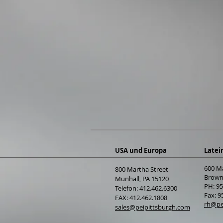
USA und Europa
Latei
600 M
800 Martha Street
Browns
Munhall, PA 15120
PH: 9
Telefon: 412.462.6300
Fax: 9
FAX: 412.462.1808
rh@pe
sales@peipittsburgh.com