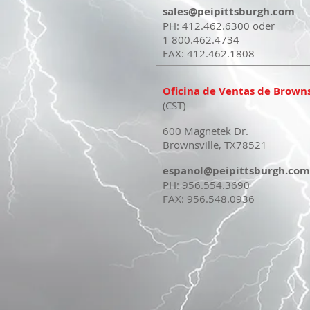
sales@peipittsburgh.com
PH: 412.462.6300 oder
1 800.462.4734
FAX: 412.462.1808
Oficina de Ventas de Browns
(CST)
600 Magnetek Dr.
Brownsville, TX78521
espanol@peipittsburgh.com
PH: 956.554.3690
FAX: 956.548.0936