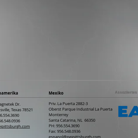
namerika
Mexiko
Assoziiertes
Priv. La Puerta 2882-3
agnetek Dr.
Oberst Parque Industrial La Puerta
ville, Texas 78521
Monterrey
56.554.3690
Santa Catarina, NL 66350
56.548.0936
PH: 956.554.3690
ipittsburgh.com
Fax: 956.548.0936
espanol@peipittsburgh.com